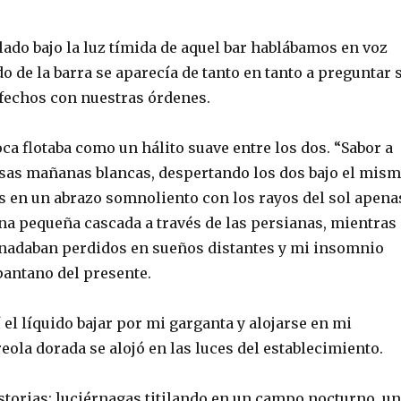
lado bajo la luz tímida de aquel bar hablábamos en voz
do de la barra se aparecía de tanto en tanto a preguntar 
fechos con nuestras órdenes.
oca flotaba como un hálito suave entre los dos. “Sabor a
 esas mañanas blancas, despertando los dos bajo el mis
s en un abrazo somnoliento con los rayos del sol apena
una pequeña cascada a través de las persianas, mientras
 nadaban perdidos en sueños distantes y mi insomnio
pantano del presente.
 el líquido bajar por mi garganta y alojarse en mi
eola dorada se alojó en las luces del establecimiento.
storias; luciérnagas titilando en un campo nocturno, un