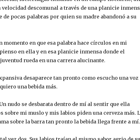
a velocidad descomunal a través de una planicie inmen
e de pocas palabras por quien su madre abandonó a su
un momento en que esa palabra hace círculos en mi
pienso en ella y en esa planicie inmensa donde el
 juventud rueda en una carrera alucinante.
xpansiva desaparece tan pronto como escucho una voz
 quiero una bebida más.
 Un nudo se desbarata dentro de mí al sentir que ella
os sobre mi muslo y mis labios piden una cerveza más. 
a sobre la barra tan pronto la bebida llega frente a mí.
 tal vez dos. Sus labios traían el mismo sabor agrio de s