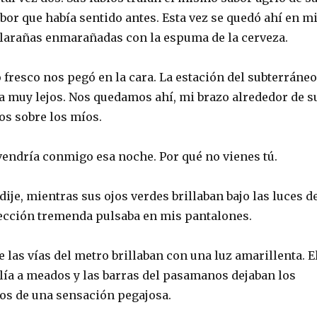
abor que había sentido antes. Esta vez se quedó ahí en m
telarañas enmarañadas con la espuma de la cerveza.
 fresco nos pegó en la cara. La estación del subterráneo
a muy lejos. Nos quedamos ahí, mi brazo alrededor de s
ios sobre los míos.
vendría conmigo esa noche. Por qué no vienes tú.
dije, mientras sus ojos verdes brillaban bajo las luces d
erección tremenda pulsaba en mis pantalones.
e las vías del metro brillaban con una luz amarillenta. E
olía a meados y las barras del pasamanos dejaban los
s de una sensación pegajosa.