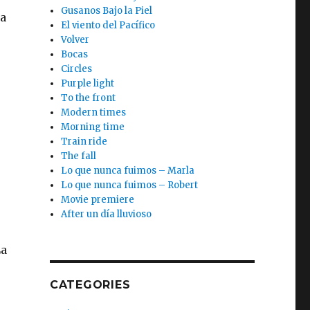
Gusanos Bajo la Piel
sa
El viento del Pacífico
Volver
Bocas
Circles
Purple light
To the front
Modern times
Morning time
Train ride
The fall
Lo que nunca fuimos – Marla
Lo que nunca fuimos – Robert
Movie premiere
After un día lluvioso
La
CATEGORIES
u