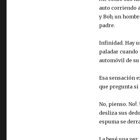
auto corriendo 
y Bob, un hombr
padre.
Infinidad. Hay 
paladar cuando 
automóvil de su
Esa sensación e
que pregunta si
No, pienso. No!.
desliza sus ded
espuma se derram
La besé una vez,