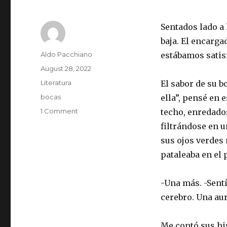
Sentados lado a 
baja. El encarga
Author
Aldo Pacchiano
estábamos satis
Posted
August 28, 2022
on
Categories
Literatura
El sabor de su b
Tags
bocas
ella”, pensé en
on
1 Comment
techo, enredado
Bocas
filtrándose en 
sus ojos verdes
pataleaba en el 
-Una más. -Sentí
cerebro. Una aur
Me contó sus hi