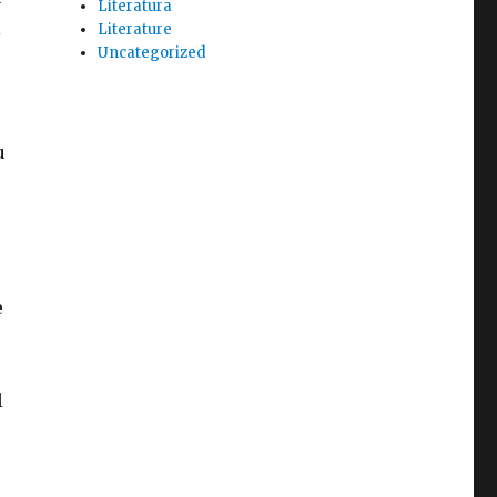
Literatura
i
Literature
Uncategorized
u
e
l