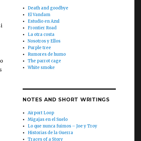
Death and goodbye
El Vandam
Estudio en Azul
si
Frontier Road
La otra costa
Nosotros y Ellos
Purple tree
Rumores de humo
mo
The parrot cage
White smoke
s
NOTES AND SHORT WRITINGS
Airport Loop
Migajas en el Suelo
Lo que nunca fuimos – Joe y Troy
Historias de la Guerra
Traces of a Story