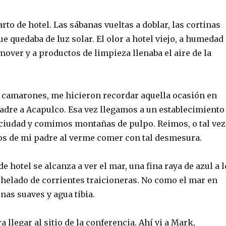
rto de hotel. Las sábanas vueltas a doblar, las cortinas
e quedaba de luz solar. El olor a hotel viejo, a humedad
over y a productos de limpieza llenaba el aire de la
os camarones, me hicieron recordar aquella ocasión en
adre a Acapulco. Esa vez llegamos a un establecimiento
a ciudad y comimos montañas de pulpo. Reimos, o tal vez
os de mi padre al verme comer con tal desmesura.
e hotel se alcanza a ver el mar, una fina raya de azul a l
 helado de corrientes traicioneras. No como el mar en
nas suaves y agua tibia.
a llegar al sitio de la conferencia. Ahí vi a Mark,