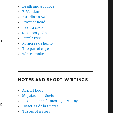
Death and goodbye
El Vandam
Estudio en Azul
Frontier Road
La otra costa
Nosotros y Ellos
Purple tree
a
Rumores de humo
s.
The parrot cage
White smoke
NOTES AND SHORT WRITINGS
Airport Loop
Migajas en el Suelo
Lo que nunca fuimos – Joe y Troy
ía
Historias de la Guerra
Traces of a Story