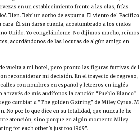
ezas en un establecimiento frente a las olas, frías.
?. Bien. Bebí un sorbo de espuma. El viento del Pacífic
cara. Él sin darse cuenta, acostumbrado a los cielos
ino Unido. Yo congelándome. No dijimos mucho, reímo
ces, acordándonos de las locuras de algún amigo en
e vuelta a mi hotel, pero pronto las figuras furtivas de 
on reconsiderar mi decisión. En el trayecto de regreso,
 calles con nombres en español y letreros en inglés
 a través de mis audífonos la canción “Pueblo Blanco”
luego cambiar a “The golden G string” de Miley Cyrus. 
n. No por lo que dice en su totalidad, que nunca le he
ente atención, sino porque en algún momento Miley
ring for each other’s just too 1969”.