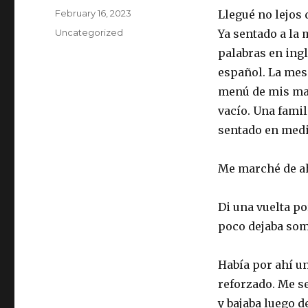
Posted
February 16, 2023
Llegué no lejos
on
Categories
Uncategorized
Ya sentado a la
palabras en ingl
español. La mese
menú de mis man
vacío. Una famil
sentado en medio
Me marché de ah
Di una vuelta po
poco dejaba som
Había por ahí u
reforzado. Me se
y bajaba luego 