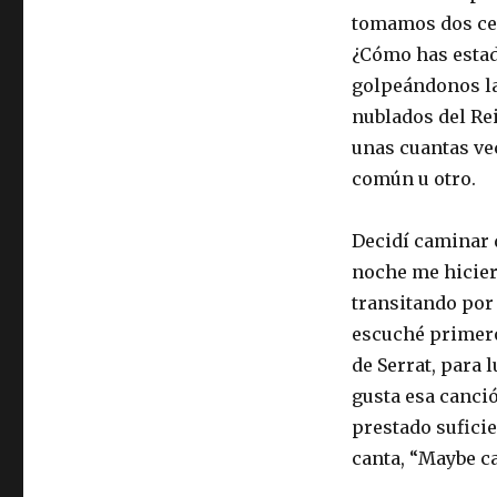
tomamos dos cerv
¿Cómo has estado
golpeándonos la 
nublados del Re
unas cuantas ve
común u otro.
Decidí caminar d
noche me hicier
transitando por
escuché primero
de Serrat, para 
gusta esa canció
prestado sufici
canta, “Maybe ca