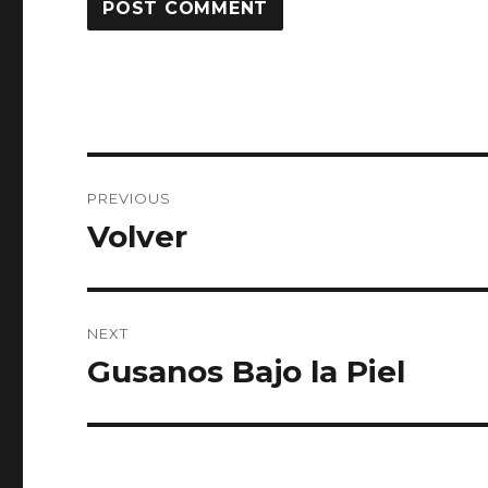
Post
PREVIOUS
navigation
Volver
Previous
post:
NEXT
Gusanos Bajo la Piel
Next
post: