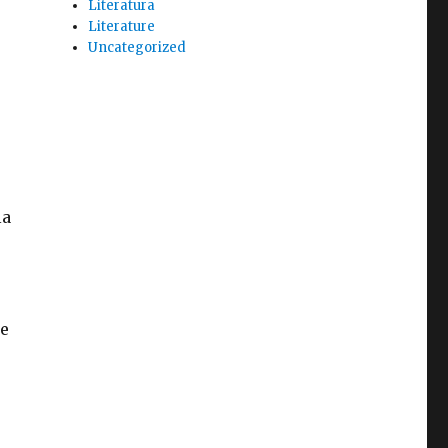
Literatura
Literature
o
Uncategorized
s
la
Me