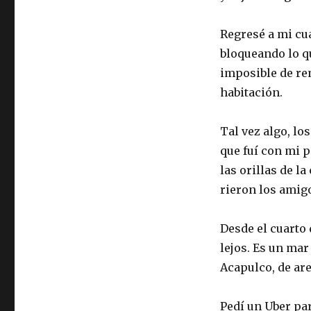
Regresé a mi cua
bloqueando lo qu
imposible de rem
habitación.
Tal vez algo, l
que fuí con mi p
las orillas de l
rieron los amig
Desde el cuarto d
lejos. Es un mar
Acapulco, de are
Pedí un Uber par