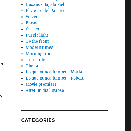
Gusanos Bajo la Piel
El viento del Pacífico
Volver
Bocas
Circles
Purple light
To the front
Modern times
Morning time
Train ride
 a
The fall
Lo que nunca fuimos – Marla
Lo que nunca fuimos – Robert
Movie premiere
After un día lluvioso
o
CATEGORIES